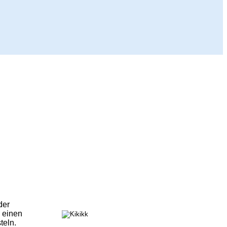
der
 einen
teln.